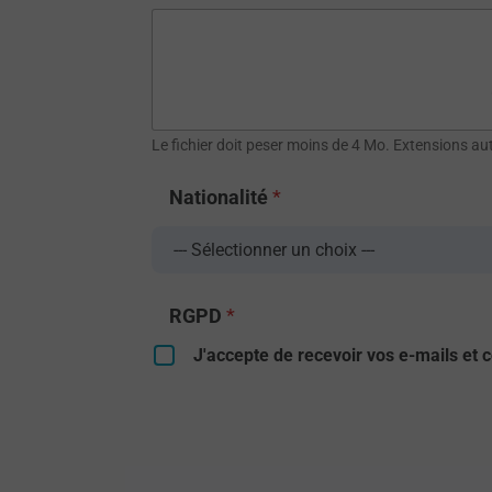
Le fichier doit peser moins de 4 Mo. Extensions auto
Nationalité
*
D
RGPD
*
é
p
J'accepte de recevoir vos e-mails et c
o
s
e
z
N
a
ti