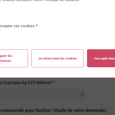
ccepter ces cookies ?
gurer les
Je refuse tous les cookies
J'accepte tous
érences
 au Campus by CCI Nièvre?
*
recommandé pour faciliter l’étude de votre demande)