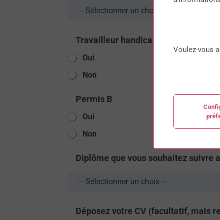
Travailleur handicapé
*
Voulez-vous a
Oui
Non
Permis B
Confi
Oui
préf
Non
Diplôme que vous souhaitez suivre
Déposez votre CV (facultatif, mais 