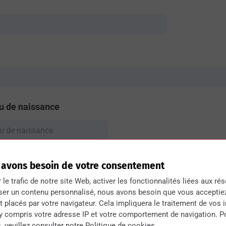
eu de naissance
 avons besoin de votre consentement
r le trafic de notre site Web, activer les fonctionnalités liées aux ré
ser un contenu personnalisé, nous avons besoin que vous acceptie
 placés par votre navigateur. Cela impliquera le traitement de vos 
e vous avez obtenu à ce jour ? Ou diplôme que vous prép
 y compris votre adresse IP et votre comportement de navigation. P
, veuillez consulter notre Politique de cookies