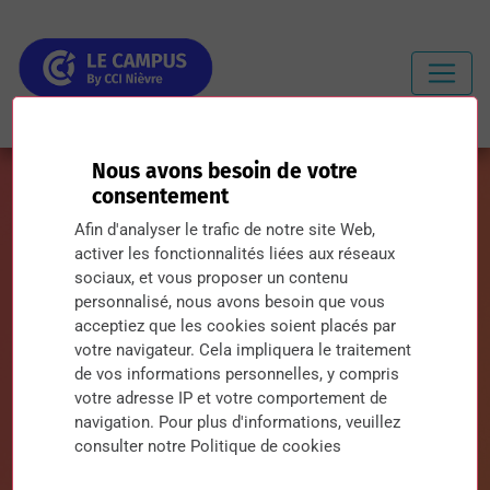
Nous avons besoin de votre
consentement
Afin d'analyser le trafic de notre site Web,
activer les fonctionnalités liées aux réseaux
sociaux, et vous proposer un contenu
personnalisé, nous avons besoin que vous
Les formations du
acceptiez que les cookies soient placés par
Campus
by CCI Nièvre
votre navigateur. Cela impliquera le traitement
de vos informations personnelles, y compris
votre adresse IP et votre comportement de
Au Campus by CCI Nièvre, nous aidons d’abord les
navigation. Pour plus d'informations, veuillez
étudiants à construire leur avenir, nous soutenons
consulter notre Politique de cookies
les entreprises dans le développement des talents,