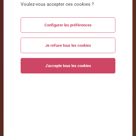
et nous guidons les salariés en reconversion vers
Voulez-vous accepter ces cookies ?
de nouvelles opportunités. Découvrez nos
programmes de formation conçus pour répondre à
chaque besoin et accompagner chaque parcours.
Configurer les préférences
Je refuse tous les cookies
J'accepte tous les cookies
Trouver une formation
Domaine
Tous les domaines
Type de formation
Tous types de formation