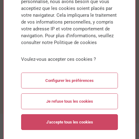
personnalisé, nous avons besoin que vous
acceptiez que les cookies soient placés par
votre navigateur. Cela impliquera le traitement
de vos informations personnelles, y compris
votre adresse IP et votre comportement de
navigation. Pour plus d'informations, veuillez
consulter notre Politique de cookies
Voulez-vous accepter ces cookies ?
Configurer les préférences
Je refuse tous les cookies
J'accepte tous les cookies
Rythme & coût