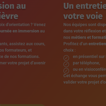
sion au
Un entreti
ièvre
votre voie
ix d’orientation ? Venez
Nos équipes sont dis
ournée en immersion
au
dans votre réflexion e
nos
métiers et format
ants, assistez aux cours,
Profitez d’un
entretien
os formateurs, et
choix :
e de nos formations.
en présentiel sur
er votre projet d’avenir
par téléphone,
ou en visioconfér
Cet échange vous perme
valider votre projet d’