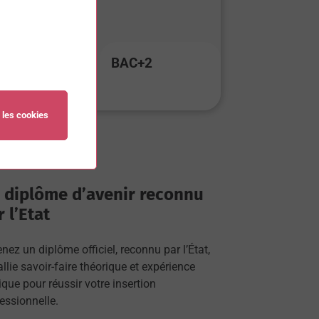
BAC+2
 les cookies
 diplôme d’avenir reconnu
 l’Etat
nez un diplôme officiel, reconnu par l’État,
allie savoir-faire théorique et expérience
ique pour réussir votre insertion
essionnelle.