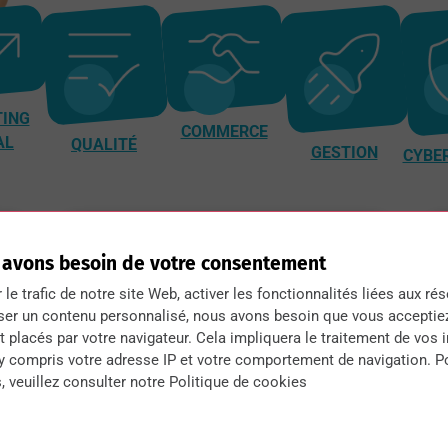
ING
COMMERCE
AL
QUALITÉ
GESTION
CYBE
 avons besoin de votre consentement
r le trafic de notre site Web, activer les fonctionnalités liées aux ré
Niveau bac
B
ser un contenu personnalisé, nous avons besoin que vous acceptie
 placés par votre navigateur. Cela impliquera le traitement de vos 
 y compris votre adresse IP et votre comportement de navigation. P
Des formations post-bac conçues pour
Un d
, veuillez consulter notre Politique de cookies
ent
consolider vos compétences et vous préparer à
théo
poursuivre vos études supérieures avec succès.
marc