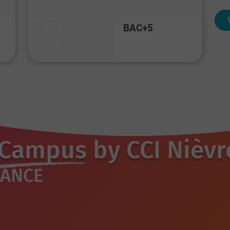
BAC+5
Campus
by CCI Nièvr
SANCE