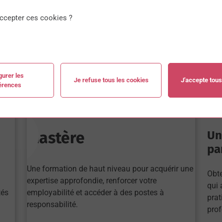
ccepter ces cookies ?
BAC
gurer les
Je refuse tous les cookies
J'accepte tous
érences
Mastère
Un
par
Une formation de haut niveau pour acquérir une
Obte
expertise approfondie, renforcer votre
qui 
tés
employabilité et accéder à des postes à
prat
responsabilité.
prof