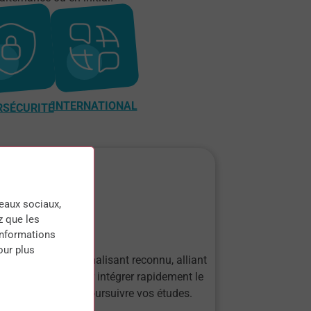
INTERNATIONAL
RSÉCURITÉ
seaux sociaux,
TS
z que les
informations
our plus
iplôme professionnalisant reconnu, alliant
rie et pratique, pour intégrer rapidement le
hé du travail ou poursuivre vos études.