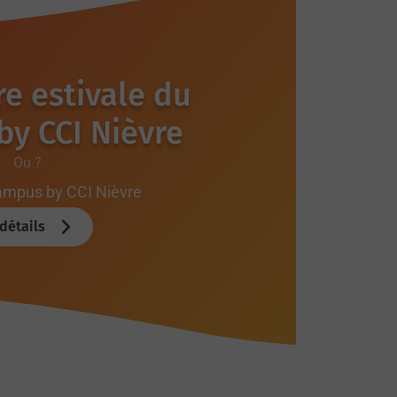
e estivale du
y CCI Nièvre
Ou ?
mpus by CCI Nièvre
détails