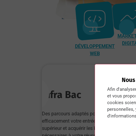
MARKET
DIGIT
DÉVELOPPEMENT
WEB
Nous
Afin d'analyse
Infra Bac
et vous propo
cookies soient
personnelles,
Des parcours adaptés pour préparer
d'informations
efficacement votre entrée dans l’enseignem
supérieur et acquérir les bases solides
nécessaires à votre réussite.