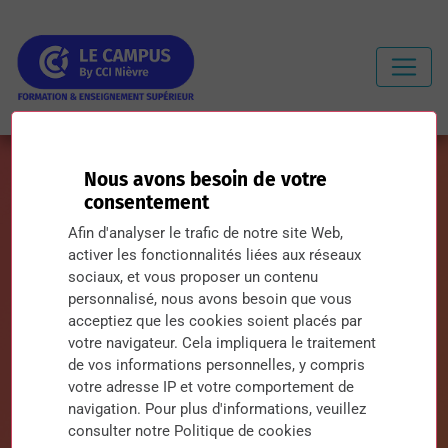
Nous avons besoin de votre
consentement
Afin d'analyser le trafic de notre site Web,
activer les fonctionnalités liées aux réseaux
sociaux, et vous proposer un contenu
Les formations du
personnalisé, nous avons besoin que vous
Campus
by CCI Nièvre
acceptiez que les cookies soient placés par
votre navigateur. Cela impliquera le traitement
de vos informations personnelles, y compris
Au Campus by CCI Nièvre, nous aidons d’abord les
votre adresse IP et votre comportement de
étudiants à construire leur avenir, nous soutenons
navigation. Pour plus d'informations, veuillez
les entreprises dans le développement des talents,
consulter notre Politique de cookies