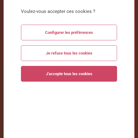
et nous guidons les salariés en reconversion vers
de nouvelles opportunités. Découvrez nos
Voulez-vous accepter ces cookies ?
programmes de formation conçus pour répondre à
chaque besoin et accompagner chaque parcours.
Configurer les préférences
Je refuse tous les cookies
Trouver une formation
J'accepte tous les cookies
Domaine
Tous les domaines
Type de formation
Tous types de formation