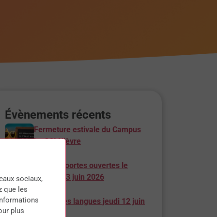
Évènements récents
Fermeture estivale du Campus
by CCI Nièvre
Journée portes ouvertes le
samedi 13 juin 2026
seaux sociaux,
z que les
informations
Soirée des langues jeudi 12 juin
our plus
à 17h30