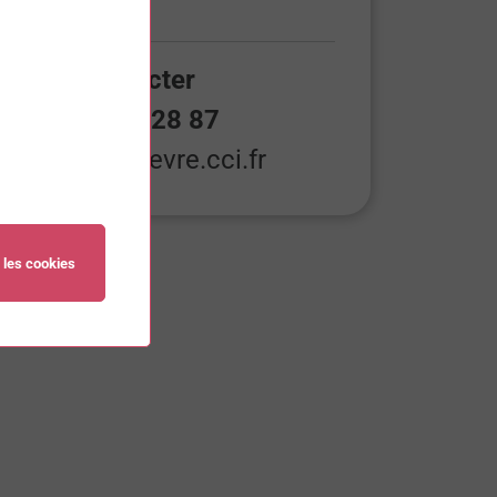
Nous contacter
06 64 19 28 87
ecole@nievre.cci.fr
 les cookies