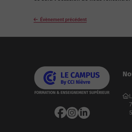
Évènement précédent
No
L
7