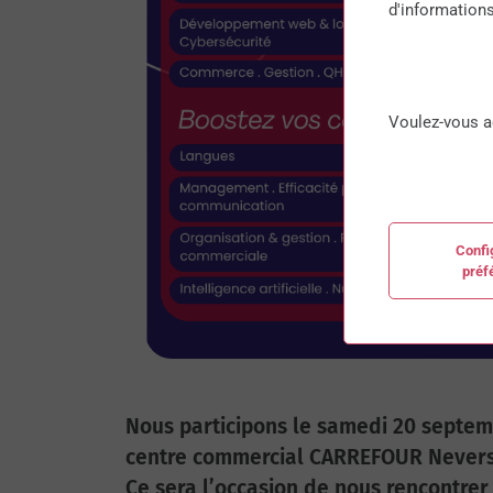
d'informations
Voulez-vous a
Confi
préf
Nous participons le samedi 20 septem
centre commercial CARREFOUR Nevers 
Ce sera l’occasion de nous rencontrer