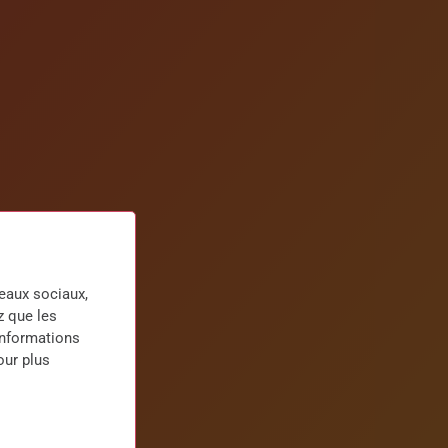
seaux sociaux,
z que les
informations
our plus