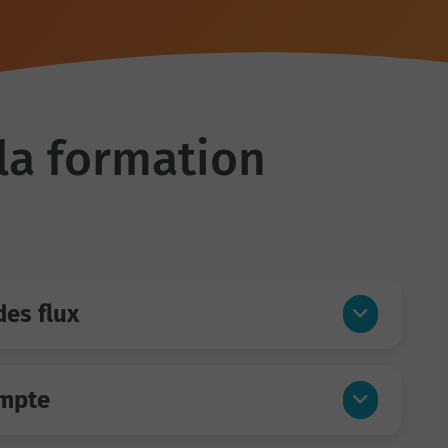
la formation
des flux
ompte