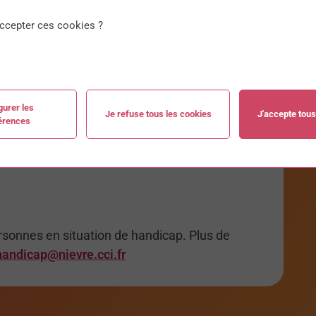
ccepter ces cookies ?
mation, vous devez compléter le bulletin
mation Professionnelle du Campus by CCI
faire la demande par email à
gurer les
Je refuse tous les cookies
J'accepte tous
érences
mation précisant vos dates de formation vous
courrier dans un délai de 72 heures après
rsonnes en situation de handicap. Plus de
handicap@nievre.cci.fr