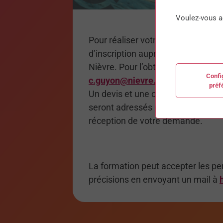
Voulez-vous a
Pour réaliser votre dossier de for
d’inscription auprès du Pôle For
Nièvre. Pour l’obtenir, merci d’en 
Confi
c.guyon@nievre.cci.fr
.
préf
Un devis et une convention de for
seront adressés par email ou par 
réception de votre demande.
La formation peut accepter les pe
précisions en envoyant un mail à