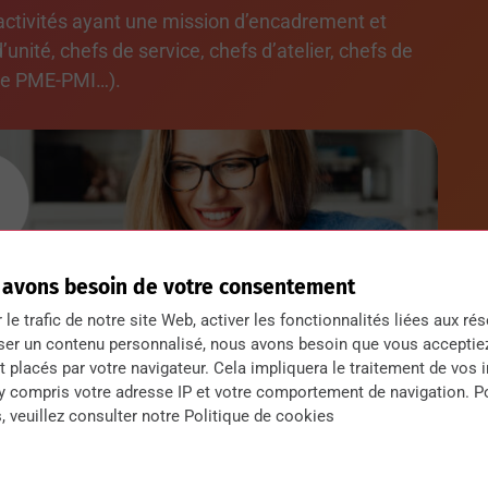
activités ayant une mission d’encadrement et
nité, chefs de service, chefs d’atelier, chefs de
 de PME-PMI…).
 avons besoin de votre consentement
r le trafic de notre site Web, activer les fonctionnalités liées aux ré
ser un contenu personnalisé, nous avons besoin que vous acceptie
 placés par votre navigateur. Cela impliquera le traitement de vos 
 y compris votre adresse IP et votre comportement de navigation. P
, veuillez consulter notre Politique de cookies