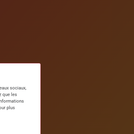
seaux sociaux,
z que les
informations
our plus