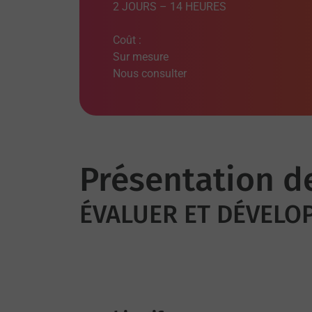
2 JOURS – 14 HEURES
Coût :
Sur mesure
Nous consulter
Présentation d
ÉVALUER ET DÉVELO