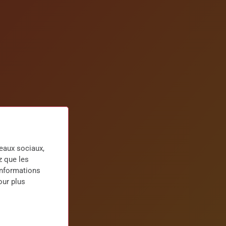
seaux sociaux,
z que les
informations
our plus