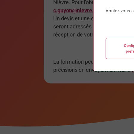
Nièvre. Pour l’obtenir, merci d’en 
c.guyon@nievre.cci.fr
Voulez-vous a
Un devis et une convention de for
seront adressés par email ou par 
réception de votre demande.
Confi
préf
La formation peut accepter les pe
précisions en envoyant un mail à