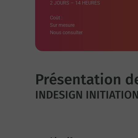
2 JOURS – 14 HEURES
Coût :
Sur mesure
Nous consulter
Présentation d
INDESIGN INITIATIO