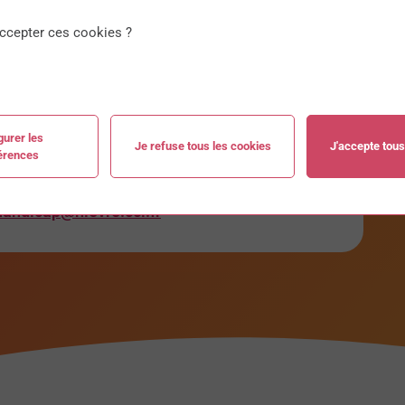
faire la demande par email à
ccepter ces cookies ?
mation précisant vos dates de formation vous
courrier dans un délai de 72 heures après
gurer les
Je refuse tous les cookies
J'accepte tous
érences
rsonnes en situation de handicap. Plus de
handicap@nievre.cci.fr