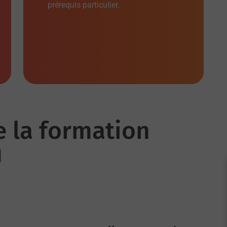
prérequis particulier.
e la formation
N