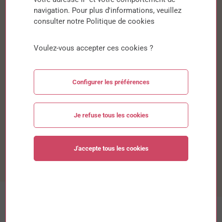
navigation. Pour plus d'informations, veuillez
consulter notre Politique de cookies
Voulez-vous accepter ces cookies ?
Configurer les préférences
Je refuse tous les cookies
J'accepte tous les cookies
Rythme et coût