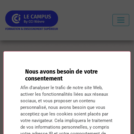
Accueil
»
Formation courte
»
Intégrer son premier mandat
CSE – santé, sécurité et conditions de travail (SSCT)
Nous avons besoin de votre
consentement
Afin d'analyser le trafic de notre site Web,
CSE (Comité Social et Économique)
activer les fonctionnalités liées aux réseaux
sociaux, et vous proposer un contenu
Intégrer son premier mandat
personnalisé, nous avons besoin que vous
CSE – santé, sécurité et
acceptiez que les cookies soient placés par
conditions de travail (SSCT)
votre navigateur. Cela impliquera le traitement
de vos informations personnelles, y compris
Télécharger la plaquette
votre adresse IP et votre comportement de