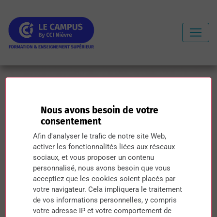
Accueil
»
Formation courte
»
Photoshop initiation
Nous avons besoin de votre
consentement
Afin d'analyser le trafic de notre site Web,
Informatique, Bureautique et Digital
activer les fonctionnalités liées aux réseaux
Photoshop initiation
sociaux, et vous proposer un contenu
personnalisé, nous avons besoin que vous
Télécharger la plaquette
acceptiez que les cookies soient placés par
votre navigateur. Cela impliquera le traitement
de vos informations personnelles, y compris
votre adresse IP et votre comportement de