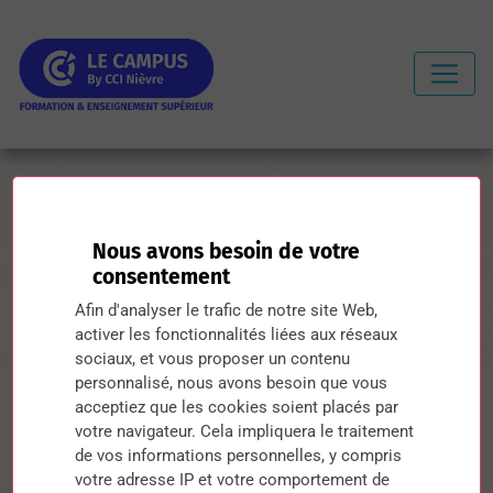
Accueil
»
Formation courte
»
Piloter l’entreprise
Nous avons besoin de votre
consentement
Afin d'analyser le trafic de notre site Web,
Organisation et Gestion D’entreprise
activer les fonctionnalités liées aux réseaux
Piloter l’entreprise
sociaux, et vous proposer un contenu
personnalisé, nous avons besoin que vous
Télécharger la plaquette
acceptiez que les cookies soient placés par
votre navigateur. Cela impliquera le traitement
de vos informations personnelles, y compris
votre adresse IP et votre comportement de