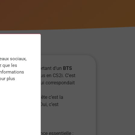
seaux sociaux,
z que les
pas où me diriger. Sortant d’un
BTS
informations
oursuivre mon cursus en CS2i. C’est
our plus
rt DIGISUP, l’école qui correspondait
ce qui me reste en tête c’est la
mais avec rigueur. Oui, c’est
est :
!
quérir une compétence essentielle :