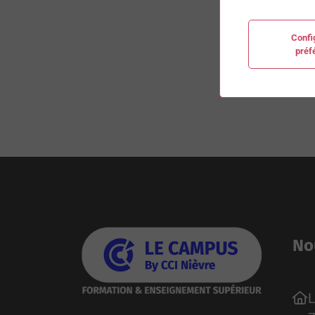
Confi
préf
No
L