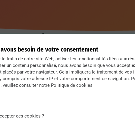
Taylor
 avons besoin de votre consentement
- CHARGÉ DE MISSIONS DIGITALES
r le trafic de notre site Web, activer les fonctionnalités liées aux ré
ser un contenu personnalisé, nous avons besoin que vous acceptie
En tant que
dessinateur
créatif, je ne savais 
 placés par votre navigateur. Cela impliquera le traitement de vos 
SIO
option programmation, je m’apprêtais à p
 y compris votre adresse IP et votre comportement de navigation. P
aux portes ouvertes de la CCI que j’ai découve
, veuillez consulter notre Politique de cookies
enfin à mon profil. ✅
Après mes
3 années de formation
à DIGISUP, 
chaleur humaine et la formation « à la cool », 
possible. 😌
ccepter ces cookies ?
Pour résumer la formation Marketing Digital c’
☝🏼 – Des
intervenants
et du personnel au top 
📃 – Une
formation complète
qui permet d’ac