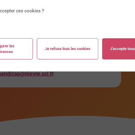
faire la demande par email à
ccepter ces cookies ?
mation précisant vos dates de formation vous
courrier dans un délai de 72 heures après
gurer les
Je refuse tous les cookies
J'accepte tous
érences
rsonnes en situation de handicap. Plus de
handicap@nievre.cci.fr