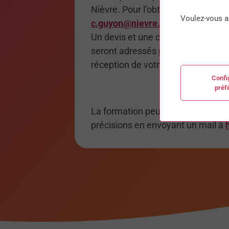
Nièvre. Pour l’obtenir, merci d’en 
Voulez-vous a
c.guyon@nievre.cci.fr
Un devis et une convention de for
seront adressés par email ou par 
réception de votre demande.
Confi
préf
La formation peut accepter les pe
précisions en envoyant un mail à