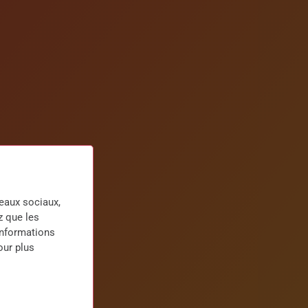
seaux sociaux,
z que les
informations
our plus