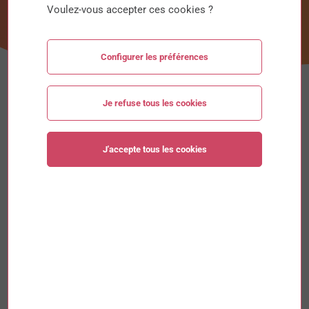
Voulez-vous accepter ces cookies ?
Configurer les préférences
Je refuse tous les cookies
Soyez acteur de notre école par le Versement
Libératoire (13%) de la Taxe d’Apprentissage
J'accepte tous les cookies
L’année 2020 a été une année compliquée pour nous tous,
principalement en raison du contexte sanitaire mondiale.
Malgré cela, vous (structures accueillant nos apprentis)
avez été nombreuses à
flécher votre Versement Libératoire
auprès de nos écoles d’enseignement supérieur.
AU NOM DE TOUTES LES ÉQUIPES : MERCI !